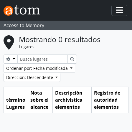
Skip to main content
Togg
Access to Memory
Mostrando 0 resultados
Lugares
Search options
Búsqueda
Ordenar por: Fecha modificada
Dirección: Descendente
Nota
Descripción
Registro de
término
sobre el
archivística
autoridad
Lugares
alcance
elementos
elementos