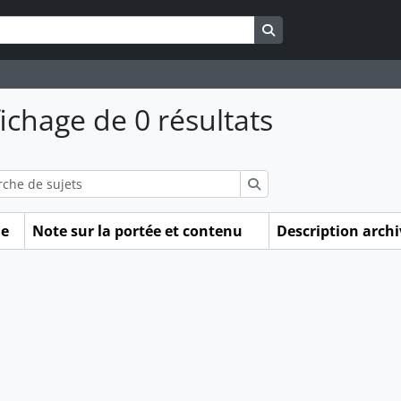
Search in browse pa
fichage de 0 résultats
ions
Rechercher
me
Note sur la portée et contenu
Description arch