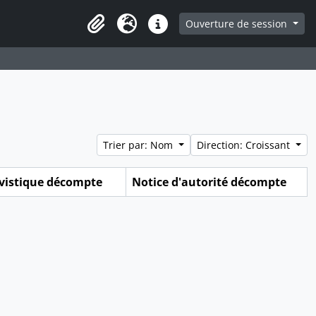
ge
Ouverture de session
Presse-papier
Langue
Liens rapides
Trier par: Nom
Direction: Croissant
ivistique décompte
Notice d'autorité décompte