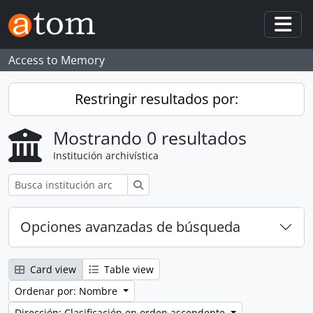
Skip to main content
Togg
Access to Memory
Restringir resultados por:
Mostrando 0 resultados
Institución archivística
Búsqueda
Opciones avanzadas de búsqueda
Card view
Table view
Ordenar por: Nombre
Dirección: Clasificación en orden ascendente