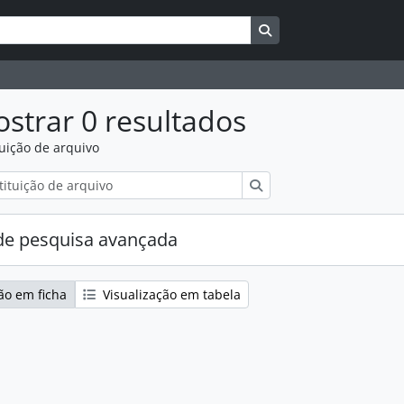
Search in browse pag
strar 0 resultados
tuição de arquivo
Pesquisar
e pesquisa avançada
ão em ficha
Visualização em tabela