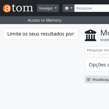
Skip to main content
Pesquisar
Search options
Navegar
Access to Memory
Mo
Limite os seus resultados por:
Insti
Opções d
Visualizaç