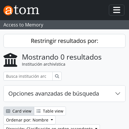
Skip to main content
Togg
Access to Memory
Restringir resultados por:
Mostrando 0 resultados
Institución archivística
Búsqueda
Opciones avanzadas de búsqueda
Card view
Table view
Ordenar por: Nombre
Dirección: Clasificación en orden ascendente