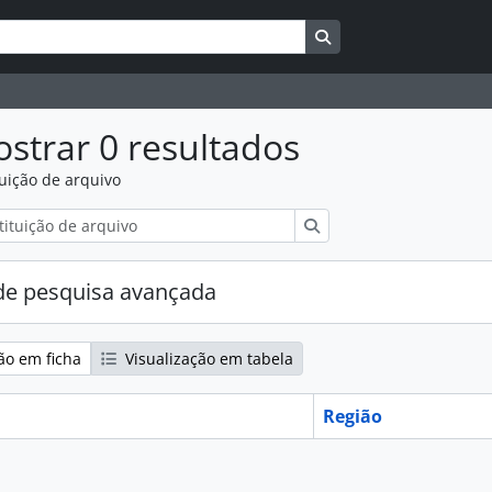
Search in browse pag
strar 0 resultados
tuição de arquivo
Pesquisar
e pesquisa avançada
ão em ficha
Visualização em tabela
Região