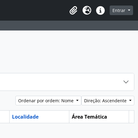
e
Entrar
Área de transferência
Idioma
Ligações rápidas
Ordenar por ordem: Nome
Direção: Ascendente
Localidade
Área Temática
Ár