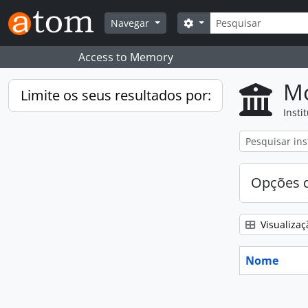
Skip to main content
Pesquisar
Search options
Navegar
Access to Memory
Mo
Limite os seus resultados por:
Insti
Opções d
Visualizaç
Nome