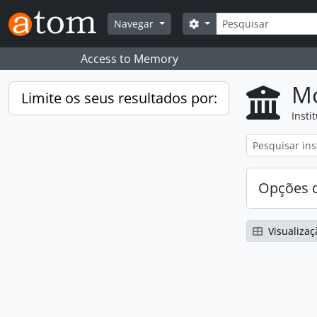
Skip to main content
Pesquisar
Search options
Navegar
Access to Memory
Mo
Limite os seus resultados por:
Insti
Opções d
Visualizaç