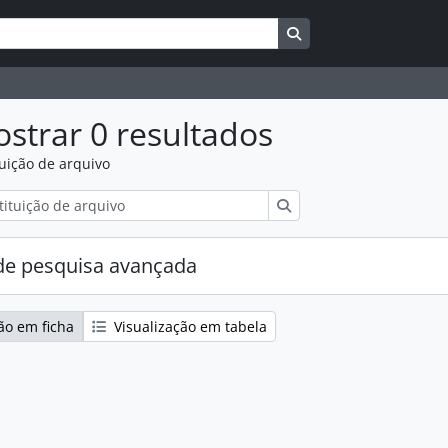
Search in browse pag
strar 0 resultados
tuição de arquivo
Pesquisar
e pesquisa avançada
ão em ficha
Visualização em tabela