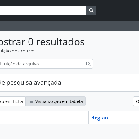
Search in browse pag
strar 0 resultados
tuição de arquivo
Pesquisar
e pesquisa avançada
ão em ficha
Visualização em tabela
O
Região