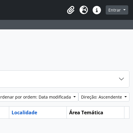
e
Entrar
Área de transferência
Idioma
Ligações rápidas
rdenar por ordem: Data modificada
Direção: Ascendente
Localidade
Área Temática
Ár