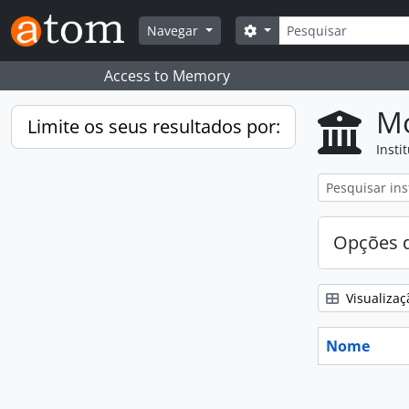
Skip to main content
Pesquisar
Search options
Navegar
Access to Memory
Mo
Limite os seus resultados por:
Insti
Opções d
Visualizaç
Nome