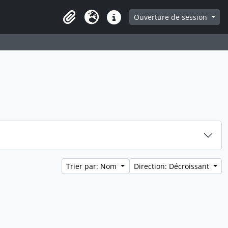
ge
Ouverture de session
Presse-papier
Langue
Liens rapides
Trier par: Nom
Direction: Décroissant