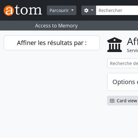
Skip to main content
Rechercher
Search options
Parcourir
Access to Memory
Af
Affiner les résultats par :
Servi
Options 
Card view