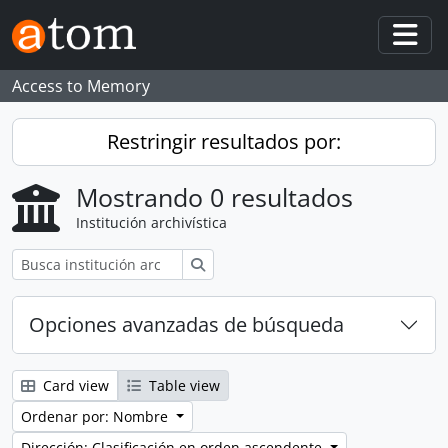
Skip to main content
Togg
Access to Memory
Restringir resultados por:
Mostrando 0 resultados
Institución archivística
Búsqueda
Opciones avanzadas de búsqueda
Card view
Table view
Ordenar por: Nombre
Dirección: Clasificación en orden ascendente