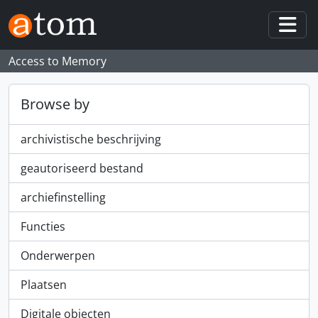
Skip to main content
Togg
Access to Memory
Browse by
archivistische beschrijving
geautoriseerd bestand
archiefinstelling
Functies
Onderwerpen
Plaatsen
Digitale objecten