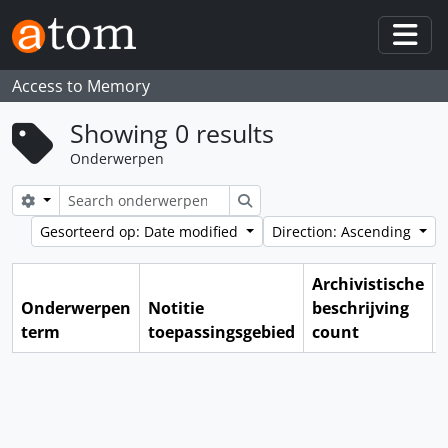
Skip to main content
Togg
Access to Memory
Showing 0 results
Onderwerpen
Search options
zoeken
Gesorteerd op: Date modified
Direction: Ascending
Archivistische
Onderwerpen
Notitie
beschrijving
term
toepassingsgebied
count