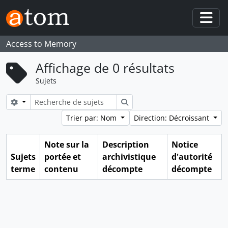
Skip to main content
Togg
Access to Memory
Affichage de 0 résultats
Sujets
Search options
Rechercher
Trier par: Nom
Direction: Décroissant
Note sur la
Description
Notice
Sujets
portée et
archivistique
d'autorité
terme
contenu
décompte
décompte