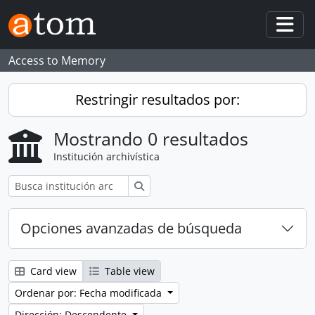
Skip to main content
Togg
Access to Memory
Restringir resultados por:
Mostrando 0 resultados
Institución archivística
Búsqueda
Opciones avanzadas de búsqueda
Card view
Table view
Ordenar por: Fecha modificada
Dirección: Descendente