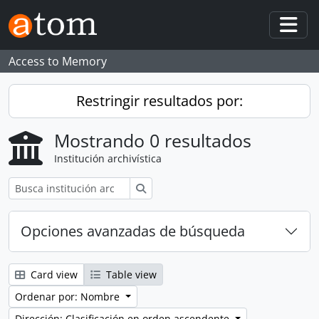
Skip to main content
Togg
Access to Memory
Restringir resultados por:
Mostrando 0 resultados
Institución archivística
Búsqueda
Opciones avanzadas de búsqueda
Card view
Table view
Ordenar por: Nombre
Dirección: Clasificación en orden ascendente