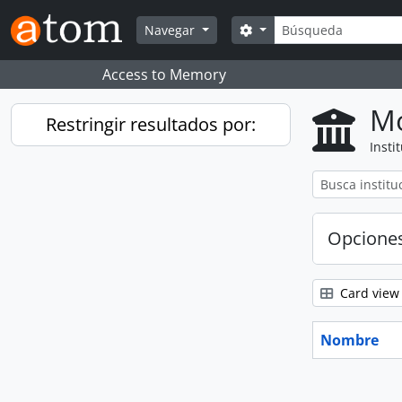
Skip to main content
Búsqueda
Search options
Navegar
Access to Memory
Mo
Restringir resultados por:
Insti
Opcione
Card view
Nombre