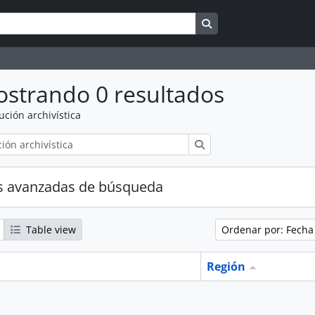
Search in browse pag
strando 0 resultados
tución archivística
Búsqueda
s avanzadas de búsqueda
Table view
Ordenar por: Fecha
Región