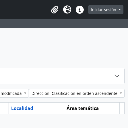
e
Iniciar sesión
Portapapeles
Idioma
Enlaces rápidos
 modificada
Dirección: Clasificación en orden ascendente
Localidad
Área temática
Po