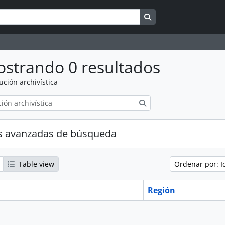
Search in browse pag
strando 0 resultados
tución archivística
Búsqueda
s avanzadas de búsqueda
Table view
Ordenar por: I
Región