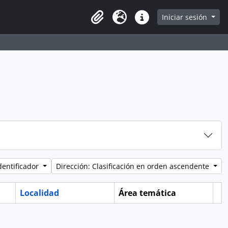
e
Iniciar sesión
Portapapeles
Idioma
Enlaces rápidos
dentificador
Dirección: Clasificación en orden ascendente
Localidad
Área temática
Po