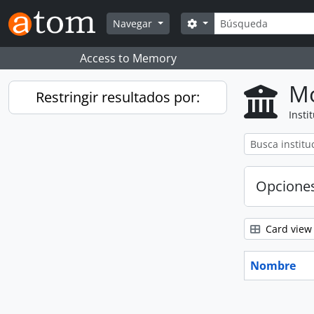
Skip to main content
Búsqueda
Search options
Navegar
Access to Memory
Mo
Restringir resultados por:
Insti
Opcione
Card view
Nombre