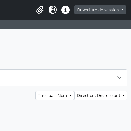
ge
Ouverture de session
Presse-papier
Langue
Liens rapides
Trier par: Nom
Direction: Décroissant