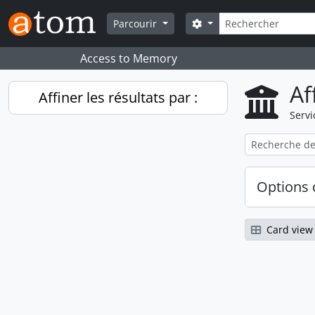
Skip to main content
Rechercher
Search options
Parcourir
Access to Memory
Af
Affiner les résultats par :
Servi
Options 
Card view