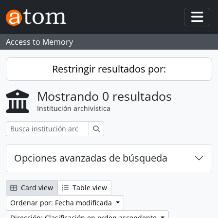
Skip to main content
Togg
Access to Memory
Restringir resultados por:
Mostrando 0 resultados
Institución archivística
Búsqueda
Opciones avanzadas de búsqueda
Card view
Table view
Ordenar por: Fecha modificada
Dirección: Clasificación en orden ascendente