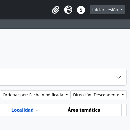
e
Iniciar sesión
Portapapeles
Idioma
Enlaces rápidos
Ordenar por: Fecha modificada
Dirección: Descendente
Localidad
Área temática
Po