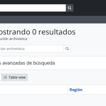
Search in browse pag
strando 0 resultados
tución archivística
Búsqueda
s avanzadas de búsqueda
Table view
Región