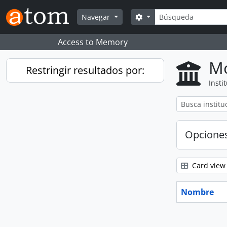
Skip to main content
Búsqueda
Search options
Navegar
Access to Memory
Mo
Restringir resultados por:
Insti
Opcione
Card view
Nombre