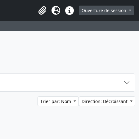
ge
Ouverture de session
Presse-papier
Langue
Liens rapides
Trier par: Nom
Direction: Décroissant