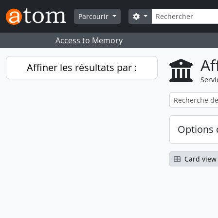
Skip to main content
Rechercher
Search options
Parcourir
Access to Memory
Af
Affiner les résultats par :
Servi
Options 
Card view