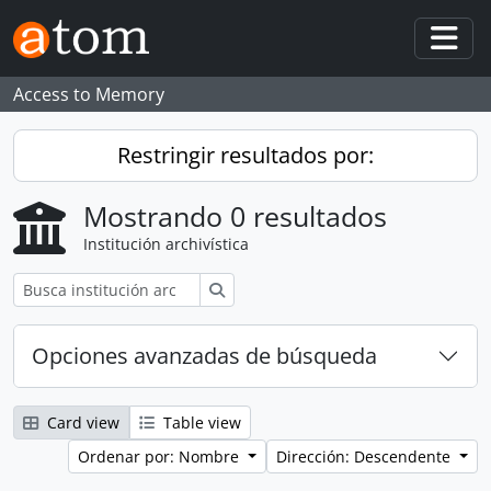
Skip to main content
Togg
Access to Memory
Restringir resultados por:
Mostrando 0 resultados
Institución archivística
Búsqueda
Opciones avanzadas de búsqueda
Card view
Table view
Ordenar por: Nombre
Dirección: Descendente