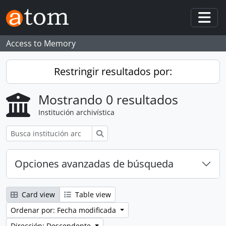
Skip to main content
Togg
Access to Memory
Restringir resultados por:
Mostrando 0 resultados
Institución archivística
Búsqueda
Opciones avanzadas de búsqueda
Card view
Table view
Ordenar por: Fecha modificada
Dirección: Descendente