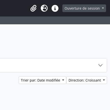
ge
Ouverture de session
Presse-papier
Langue
Liens rapides
Trier par: Date modifiée
Direction: Croissant