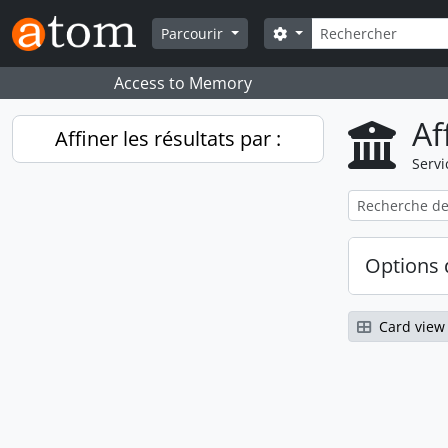
Skip to main content
Rechercher
Search options
Parcourir
Access to Memory
Af
Affiner les résultats par :
Servi
Options 
Card view