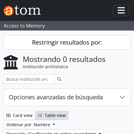
Skip to main content
Togg
Access to Memory
Restringir resultados por:
Mostrando 0 resultados
Institución archivística
Búsqueda
Opciones avanzadas de búsqueda
Card view
Table view
Ordenar por: Nombre
Dirección: Clasificación en orden ascendente