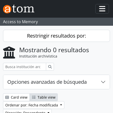
Skip to main content
Togg
Access to Memory
Restringir resultados por:
Mostrando 0 resultados
Institución archivística
Búsqueda
Opciones avanzadas de búsqueda
Card view
Table view
Ordenar por: Fecha modificada
Dirección: Descendente