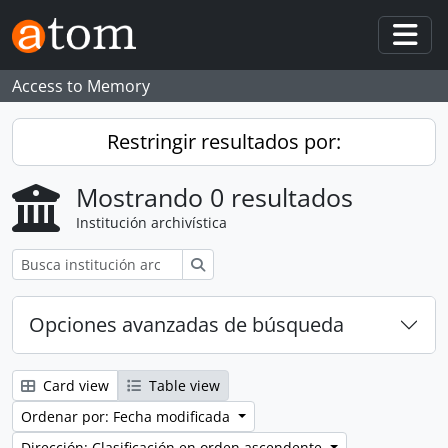
Skip to main content
Togg
Access to Memory
Restringir resultados por:
Mostrando 0 resultados
Institución archivística
Búsqueda
Opciones avanzadas de búsqueda
Card view
Table view
Ordenar por: Fecha modificada
Dirección: Clasificación en orden ascendente