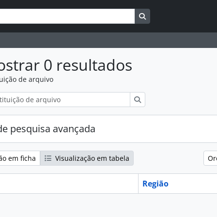
Search in browse pag
strar 0 resultados
tuição de arquivo
Pesquisar
e pesquisa avançada
ão em ficha
Visualização em tabela
Or
Região