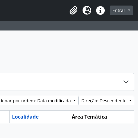
e
Entrar
Área de transferência
Idioma
Ligações rápidas
denar por ordem: Data modificada
Direção: Descendente
Localidade
Área Temática
Ár