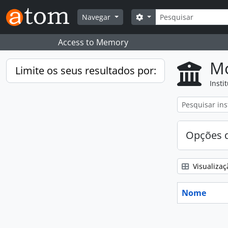
Skip to main content
Pesquisar
Search options
Navegar
Access to Memory
Mo
Limite os seus resultados por:
Insti
Opções d
Visualizaç
Nome