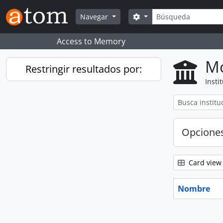
Skip to main content
Búsqueda
Search options
Navegar
Access to Memory
Mo
Restringir resultados por:
Insti
Opcione
Card view
Nombre