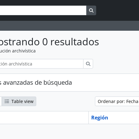
Search in browse pag
strando 0 resultados
tución archivística
Búsqueda
s avanzadas de búsqueda
Table view
Ordenar por: Fecha
Región