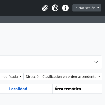
e
Iniciar sesión
Portapapeles
Idioma
Enlaces rápidos
 modificada
Dirección: Clasificación en orden ascendente
Localidad
Área temática
Po