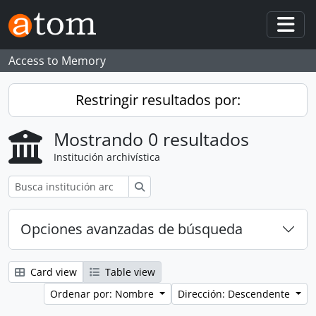
Skip to main content
Togg
Access to Memory
Restringir resultados por:
Mostrando 0 resultados
Institución archivística
Búsqueda
Opciones avanzadas de búsqueda
Card view
Table view
Ordenar por: Nombre
Dirección: Descendente