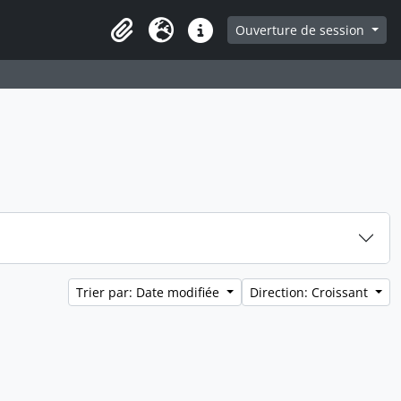
ge
Ouverture de session
Presse-papier
Langue
Liens rapides
Trier par: Date modifiée
Direction: Croissant