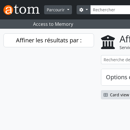
Skip to main content
Rechercher
Search options
Parcourir
Access to Memory
Af
Affiner les résultats par :
Servi
Options 
Card view