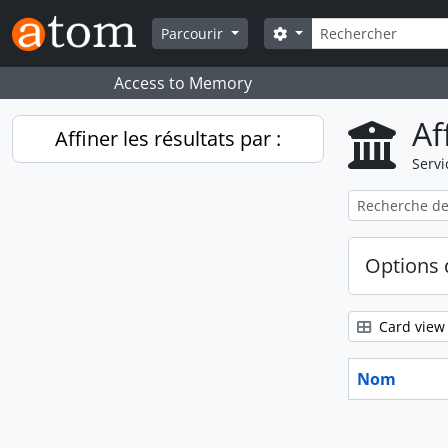
Skip to main content
Rechercher
Search options
Parcourir
Access to Memory
Af
Affiner les résultats par :
Servi
Options 
Card view
Nom