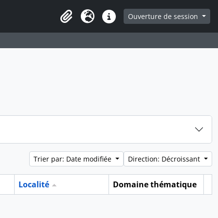
ge
Ouverture de session
Presse-papier
Langue
Liens rapides
Trier par: Date modifiée
Direction: Décroissant
Localité
Domaine thématique
Pr