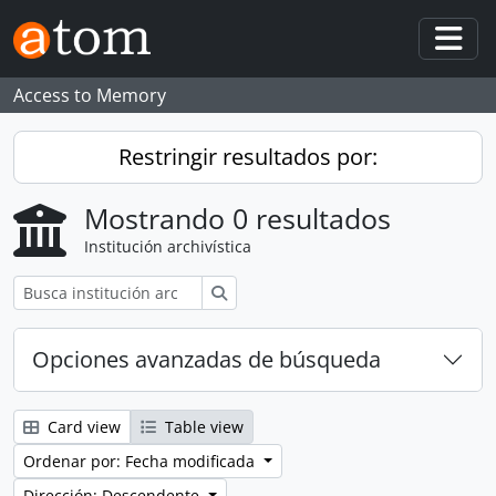
Skip to main content
Togg
Access to Memory
Restringir resultados por:
Mostrando 0 resultados
Institución archivística
Búsqueda
Opciones avanzadas de búsqueda
Card view
Table view
Ordenar por: Fecha modificada
Dirección: Descendente