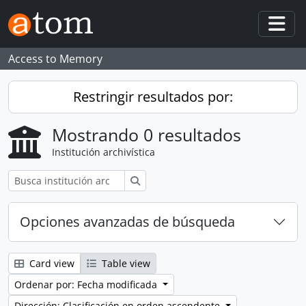
Skip to main content
Togg
Access to Memory
Restringir resultados por:
Mostrando 0 resultados
Institución archivística
Búsqueda
Opciones avanzadas de búsqueda
Card view
Table view
Ordenar por: Fecha modificada
Dirección: Clasificación en orden ascendente