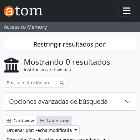
Skip to main content
Togg
Access to Memory
Restringir resultados por:
Mostrando 0 resultados
Institución archivística
Búsqueda
Opciones avanzadas de búsqueda
Card view
Table view
Ordenar por: Fecha modificada
Dirección: Clasificación en orden ascendente