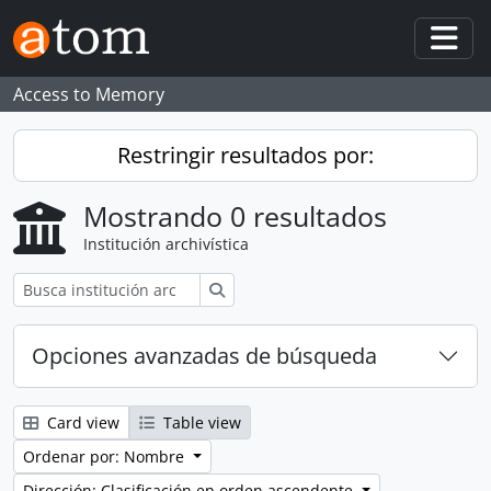
Skip to main content
Togg
Access to Memory
Restringir resultados por:
Mostrando 0 resultados
Institución archivística
Búsqueda
Opciones avanzadas de búsqueda
Card view
Table view
Ordenar por: Nombre
Dirección: Clasificación en orden ascendente