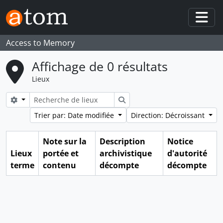
Skip to main content
Togg
Access to Memory
Affichage de 0 résultats
Lieux
Search options
Rechercher
Trier par: Date modifiée
Direction: Décroissant
Note sur la
Description
Notice
Lieux
portée et
archivistique
d'autorité
terme
contenu
décompte
décompte